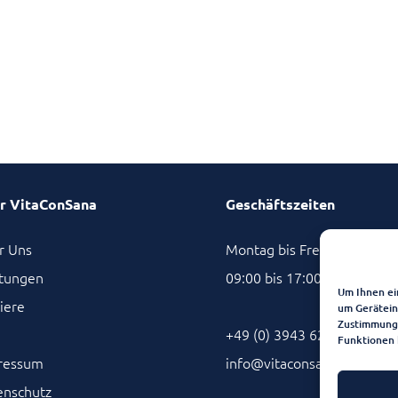
r VitaConSana
Geschäftszeiten
r Uns
Montag bis Freitag von
stungen
09:00 bis 17:00 Uhr
Um Ihnen ei
iere
um Gerätein
Zustimmung 
+49 (0) 3943 62 66 129
Funktionen 
ressum
info@vitaconsana.de
enschutz