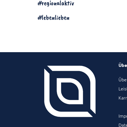
#regionalaktiv
#lebenlieben
Übe
Übe
Lei
Karr
Imp
Dat