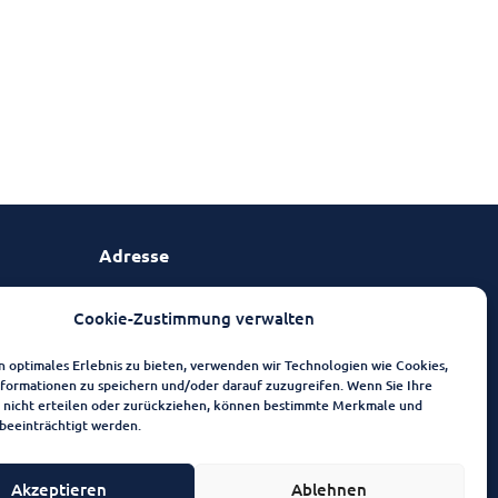
Adresse
VitaConSana GmbH
Cookie-Zustimmung verwalten
Heltauer Platz 1
n optimales Erlebnis zu bieten, verwenden wir Technologien wie Cookies,
38855 Wernigerode
formationen zu speichern und/oder darauf zuzugreifen. Wenn Sie Ihre
nicht erteilen oder zurückziehen, können bestimmte Merkmale und
Anfahrt
beeinträchtigt werden.
Besuchen Sie uns!
Akzeptieren
Ablehnen